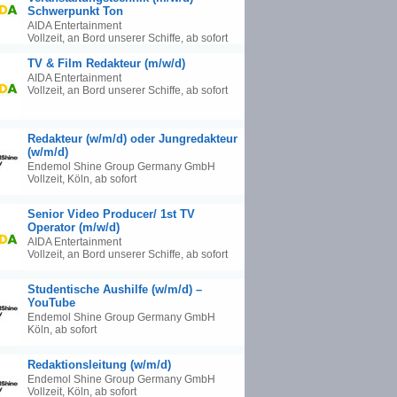
Schwerpunkt Ton
AIDA Entertainment
Vollzeit, an Bord unserer Schiffe, ab sofort
TV & Film Redakteur (m/w/d)
AIDA Entertainment
Vollzeit, an Bord unserer Schiffe, ab sofort
Redakteur (w/m/d) oder Jungredakteur
(w/m/d)
Endemol Shine Group Germany GmbH
Vollzeit, Köln, ab sofort
Senior Video Producer/ 1st TV
Operator (m/w/d)
AIDA Entertainment
Vollzeit, an Bord unserer Schiffe, ab sofort
Studentische Aushilfe (w/m/d) –
YouTube
Endemol Shine Group Germany GmbH
Köln, ab sofort
Redaktionsleitung (w/m/d)
Endemol Shine Group Germany GmbH
Vollzeit, Köln, ab sofort