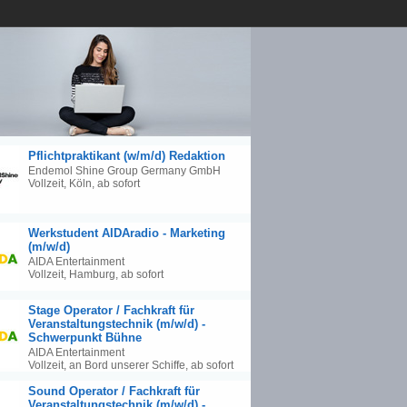
Pflichtpraktikant (w/m/d) Redaktion
Endemol Shine Group Germany GmbH
Vollzeit, Köln, ab sofort
Werkstudent AIDAradio - Marketing
(m/w/d)
AIDA Entertainment
Vollzeit, Hamburg, ab sofort
Stage Operator / Fachkraft für
Veranstaltungstechnik (m/w/d) -
Schwerpunkt Bühne
AIDA Entertainment
Vollzeit, an Bord unserer Schiffe, ab sofort
Sound Operator / Fachkraft für
Veranstaltungstechnik (m/w/d) -