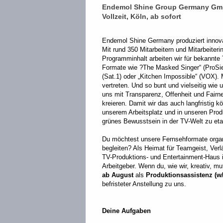
Endemol Shine Group Germany G
Vollzeit, Köln, ab sofort
Endemol Shine Germany produziert innovat
Mit rund 350 Mitarbeitern und Mitarbeite
Programminhalt arbeiten wir für bekannte
Formate wie ?The Masked Singer“ (ProSiebe
(Sat.1) oder „Kitchen Impossible“ (VOX). 
vertreten. Und so bunt und vielseitig wie 
uns mit Transparenz, Offenheit und Fai
kreieren. Damit wir das auch langfristig k
unserem Arbeitsplatz und in unseren Produ
grünes Bewusstsein in der TV-Welt zu eta
Du möchtest unsere Fernsehformate organ
begleiten? Als Heimat für Teamgeist, Verlä
TV-Produktions- und Entertainment-Haus 
Arbeitgeber. Wenn du, wie wir, kreativ, mu
ab August
als
Produktionsassistenz (w
befristeter Anstellung
zu uns.
Deine Aufgaben