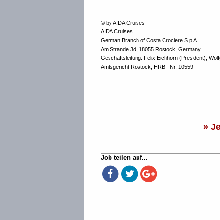
© by AIDA Cruises
AIDA Cruises
German Branch of Costa Crociere S.p.A.
Am Strande 3d, 18055 Rostock, Germany
Geschäftsleitung: Felix Eichhorn (President), Wol
Amtsgericht Rostock, HRB - Nr. 10559
» J
Job teilen auf...