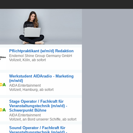
Pflichtpraktikant (w/m/d) Redaktion
Endemol Shine Group Germany GmbH
Vollzeit, Köln, ab sofort
Werkstudent AIDAradio - Marketing
(m/w/d)
AIDA Entertainment
Vollzeit, Hamburg, ab sofort
Stage Operator / Fachkraft für
Veranstaltungstechnik (m/w/d) -
Schwerpunkt Bühne
AIDA Entertainment
Vollzeit, an Bord unserer Schiffe, ab sofort
Sound Operator / Fachkraft für
Veranstaltungstechnik (m/w/d) -