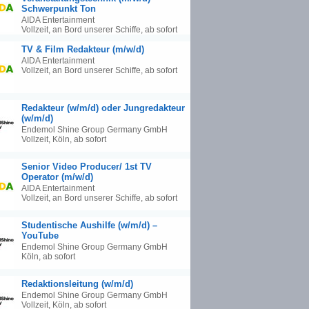
Schwerpunkt Ton
AIDA Entertainment
Vollzeit, an Bord unserer Schiffe, ab sofort
TV & Film Redakteur (m/w/d)
AIDA Entertainment
Vollzeit, an Bord unserer Schiffe, ab sofort
Redakteur (w/m/d) oder Jungredakteur
(w/m/d)
Endemol Shine Group Germany GmbH
Vollzeit, Köln, ab sofort
Senior Video Producer/ 1st TV
Operator (m/w/d)
AIDA Entertainment
Vollzeit, an Bord unserer Schiffe, ab sofort
Studentische Aushilfe (w/m/d) –
YouTube
Endemol Shine Group Germany GmbH
Köln, ab sofort
Redaktionsleitung (w/m/d)
Endemol Shine Group Germany GmbH
Vollzeit, Köln, ab sofort