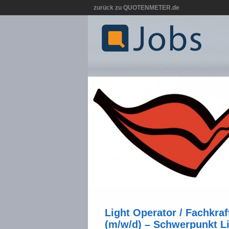
zurück zu QUOTENMETER.de
Light Operator / Fachkraf
(m/w/d) – Schwerpunkt L